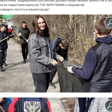
укрепление традиционных российских духовно-нравственных ценностей и заб
док на территории корпусов ТТИ НИЯУ МИФИ и общежитий.
наводить чистоту в нашем городе!