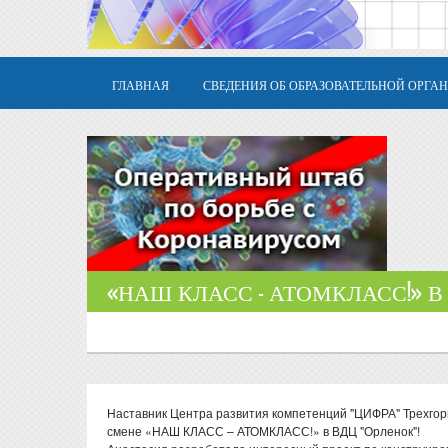
ГЛАВНАЯ
СВЕДЕНИЯ ОБ ОБРАЗОВАТЕЛЬНОЙ ОРГА
«НАШ КЛАСС - АТОМКЛАСС!» В
Наставник Центра развития компетенций "ЦИФРА" Трехго
смене «НАШ КЛАСС – АТОМКЛАСС!» в ВДЦ "Орленок"!