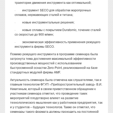
траектории движения инструмента как оптимальной;
· инструмент SECO для обработки жаропрочных
сплавов, нержавеющих сталей и титана;
· новые инструментальные решения;
· новые сплавы с покрытием Duratomic, точение сталей
со скоростью до 900 м/мин;
· экономическая эффективность применения режущего
инструмента фирмы SECO.
Помимо режущего инструмента в программе семинара была
затронута тема достижения максимальной эффективности
производственных мощностей с использованием
быстросменной оснастки Zero-Point, реализованной на базе
стандартных модулей фирмы AMF.
Актуальность семинара была отмечена как слушателями, так и
главным технологом ФГУП «Приборостроительный завод» В.И.
Никитиным, который в своем приветственном обращении к
участникам семинара отметил, что проведение таких
мероприятий плодотворно влияет на развитие
технологического мышления как у работников предприятия, так
и у студентов – будущих технологов. Также он отметил, что
семинары такого формата должны проходить на постоянной