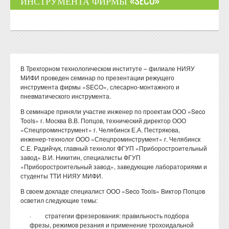
ИНСТРУМЕНТА ФИРМЫ «SECO»
В Трехгорном технологическом институте – филиале НИЯУ
МИФИ проведен семинар по презентации режущего
инструмента фирмы «SECO», слесарно-монтажного и
пневматического инструмента.
В семинаре приняли участие инженер по проектам ООО «Seco
Tools» г. Москва В.В. Попцов, технический директор ООО
«Спецпроминструмент» г. Челябинск Е.А. Пестрякова,
инженер-технолог ООО «Спецпроминструмент» г. Челябинск
С.Е. Радийчук, главный технолог ФГУП «Приборостроительный
завод» В.И. Никитин, специалисты ФГУП
«Приборостроительный завод», заведующие лабораториями и
студенты ТТИ НИЯУ МИФИ.
В своем докладе специалист ООО «Seco Tools» Виктор Попцов
осветил следующие темы:
· стратегии фрезерования: правильность подбора
фрезы, режимов резания и применение трохоидальной