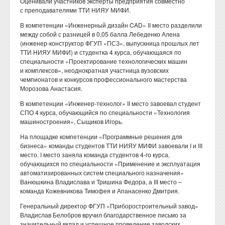
Оценивали участников эксперты предприятия совместно
с преподавателями ТТИ НИЯУ МИФИ.
В компетенции «Инженерный дизайн CAD» II место разделили
между собой с разницей в 0,05 балла Лебеденко Алена
(инженер-конструктор ФГУП «ПСЗ», выпускница прошлых лет
ТТИ НИЯУ МИФИ) и студентка 4 курса, обучающаяся по
специальности «Проектирование технологических машин
и комплексов», неоднократная участница вузовских
чемпионатов и конкурсов профессионального мастерства
Морозова Анастасия.
В компетенции «Инженер-технолог» II место завоевал студент
СПО 4 курса, обучающийся по специальности «Технология
машиностроения», Сыщиков Игорь.
На площадке компетенции «Программные решения для
бизнеса» команды студентов ТТИ НИЯУ МИФИ завоевали I и III
место. I место заняла команда студентов 4-го курса,
обучающихся по специальности «Применение и эксплуатация
автоматизированных систем специального назначения»
Ванюшкина Владислава и Тришина Федора, а III место –
команда Кожевникова Тимофея и Апанасенко Дмитрия.
Генеральный директор ФГУП «Приборостроительный завод»
Владислав Белобров вручил благодарственное письмо за
значительный вклад и успешное проведение заводских