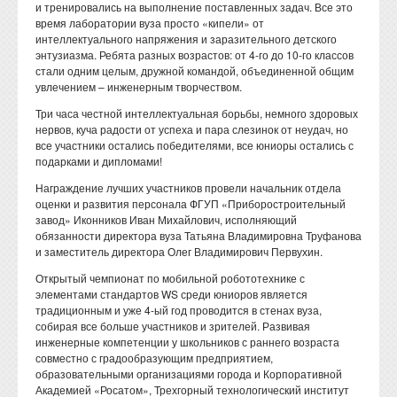
и тренировались на выполнение поставленных задач. Все это
время лаборатории вуза просто «кипели» от
интеллектуального напряжения и заразительного детского
энтузиазма. Ребята разных возрастов: от 4-го до 10-го классов
стали одним целым, дружной командой, объединенной общим
увлечением – инженерным творчеством.
Три часа честной интеллектуальная борьбы, немного здоровых
нервов, куча радости от успеха и пара слезинок от неудач, но
все участники остались победителями, все юниоры остались с
подарками и дипломами!
Награждение лучших участников провели начальник отдела
оценки и развития персонала ФГУП «Приборостроительный
завод» Иконников Иван Михайлович, исполняющий
обязанности директора вуза Татьяна Владимировна Труфанова
и заместитель директора Олег Владимирович Первухин.
Открытый чемпионат по мобильной робототехнике с
элементами стандартов WS среди юниоров является
традиционным и уже 4-ый год проводится в стенах вуза,
собирая все больше участников и зрителей. Развивая
инженерные компетенции у школьников с раннего возраста
совместно с градообразующим предприятием,
образовательными организациями города и Корпоративной
Академией «Росатом», Трехгорный технологический институт