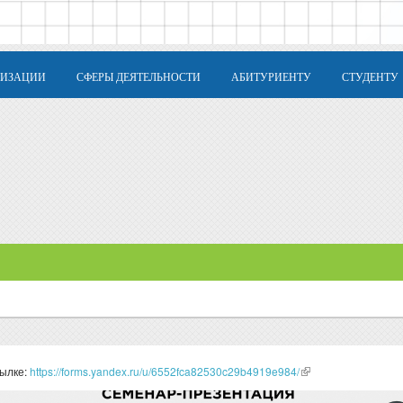
НИЗАЦИИ
СФЕРЫ ДЕЯТЕЛЬНОСТИ
АБИТУРИЕНТУ
СТУДЕНТУ
сылке:
https://forms.yandex.ru/u/6552fca82530c29b4919e984/
(link is external)