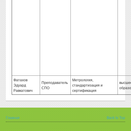
Фатахов
Метрология,
Преподаватель
высше
Эдуард
стандартизация и
СПО
образ
Равкатович
сертификация
Главная
Back to Top
Вы здесь