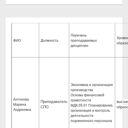
Перечень
Урове
ФИО
Должность
преподаваемых
образ
дисциплин
Экономика и организация
производства
Основы финансовой
Антонова
грамотности
Преподаватель
высше
Марина
МДК.05.01 Планирование,
СПО
образ
Андреевна
организация и контроль
деятельности
подчиненного персонала