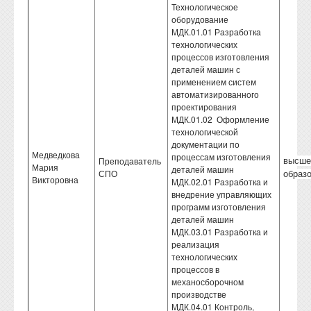
Технологическое
оборудование
МДК.01.01 Разработка
технологических
процессов изготовления
деталей машин с
применением систем
автоматизированного
проектирования
МДК.01.02 Оформление
технологической
документации по
Медведкова
процессам изготовления
Преподаватель
высше
Мария
деталей машин
СПО
образ
Викторовна
МДК.02.01 Разработка и
внедрение управляющих
программ изготовления
деталей машин
МДК.03.01 Разработка и
реализация
технологических
процессов в
механосборочном
производстве
МДК.04.01 Контроль,