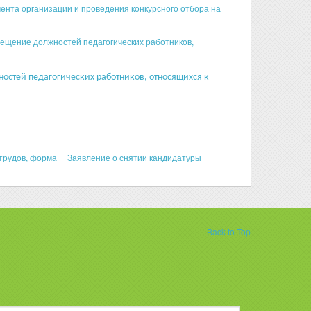
нта организации и проведения конкурсного отбора на
мещение должностей педагогических работников,
остей педагогических работников, относящихся к
трудов, форма
Заявление о снятии кандидатуры
Back to Top