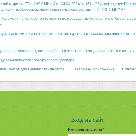
ений в приказ ТТИ НИЯУ МИФИ от 24.04.2024 № 151 «Об утверждении Регламе
сящихся к профессорско-преподавательскому составу ТТИ НИЯУ МИФИ»
Положения о конкурсной комиссии по проведению конкурсного отбора на за
»
курсной комиссии по проведению конкурсного отбора на замещение должн
курса на замещение должностей профессорско-преподавательского состава»
оду заканчивается срок трудового договора
документов для внешних кандидатов
Заявление+приложение
Список 
Вход на сайт
Имя пользователя
*