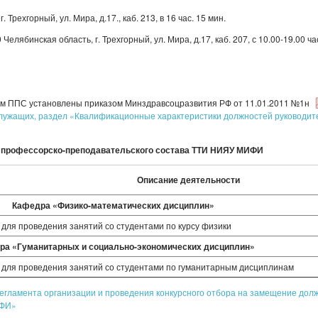
 Трехгорный, ул. Мира, д.17., каб. 213, в 16 час. 15 мин.
Челябинская область, г. Трехгорный, ул. Мира, д.17, каб. 207, с 10.00-19.00 ча
м ППС установлены приказом Минздравсоцразвития РФ от 11.01.2011 №1н
служащих, раздел «Квалификационные характеристики должностей руководит
й профессорско-преподавательского состава ТТИ НИЯУ МИФИ
Описание деятельности
Кафедра «Физико-математических дисциплин»
для проведения занятий со студентами по курсу физики
ра «Гуманитарных и социально-экономических дисциплин»
для проведения занятий со студентами по гуманитарным дисциплинам
егламента организации и проведения конкурсного отбора на замещение долж
ИФИ»